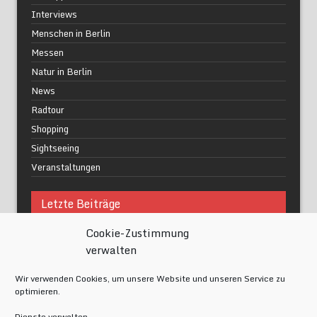
Interviews
Menschen in Berlin
Messen
Natur in Berlin
News
Radtour
Shopping
Sightseeing
Veranstaltungen
Letzte Beiträge
Cookie-Zustimmung
Was macht urbane Lebensqualität wirklich aus?
verwalten
Grüne Oasen in Berlin
Das Kunstwerk blisse in Wilmersdorf
Wir verwenden Cookies, um unsere Website und unseren Service zu
Festival of Lights Berlin 2024
optimieren.
Gesund schlafen im modernen Alltag
Dienste verwalten