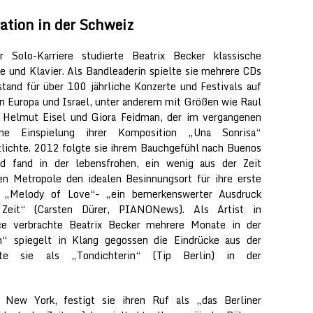
ation in der Schweiz
r Solo-Karriere studierte Beatrix Becker klassische
te und Klavier. Als Bandleaderin spielte sie mehrere CDs
stand für über 100 jährliche Konzerte und Festivals auf
n Europa und Israel, unter anderem mit Größen wie Raul
 Helmut Eisel und Giora Feidman, der im vergangenen
ne Einspielung ihrer Komposition „Una Sonrisa“
tlichte. 2012 folgte sie ihrem Bauchgefühl nach Buenos
nd fand in der lebensfrohen, ein wenig aus der Zeit
en Metropole den idealen Besinnungsort für ihre erste
 „Melody of Love“– „ein bemerkenswerter Ausdruck
 Zeit“ (Carsten Dürer, PIANONews). Als Artist in
ce verbrachte Beatrix Becker mehrere Monate in der
“ spiegelt in Klang gegossen die Eindrücke aus der
rte sie als „Tondichterin“ (Tip Berlin) in der
New York, festigt sie ihren Ruf als „das Berliner