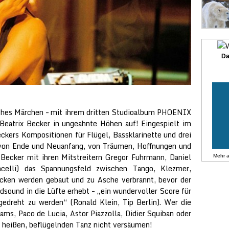
Da
ches Märchen – mit ihrem dritten Studioalbum PHOENIX
n Beatrix Becker in ungeahnte Höhen auf! Eingespielt im
ckers Kompositionen für Flügel, Bassklarinette und drei
 von Ende und Neuanfang, von Träumen, Hoffnungen und
Becker mit ihren Mitstreitern Gregor Fuhrmann, Daniel
Mehr 
ncelli) das Spannungsfeld zwischen Tango, Klezmer,
cken werden gebaut und zu Asche verbrannt, bevor der
ound in die Lüfte erhebt – „ein wundervoller Score für
gedreht zu werden“ (Ronald Klein, Tip Berlin). Wer die
ms, Paco de Lucia, Astor Piazzolla, Didier Squiban oder
n heißen, beflügelnden Tanz nicht versäumen!