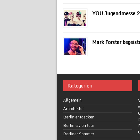
YOU Jugendmesse 
Mark Forster begeis
Kategorien
Allgemein
w
Architektur
G
Berlin entdecken
Berlin-av on tour
F
Berliner Sommer