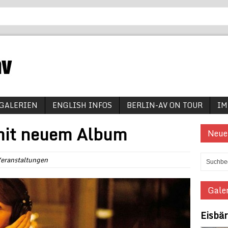
GALERIEN
ENGLISH INFOS
BERLIN-AV ON TOUR
IM
 mit neuem Album
Neue
eranstaltungen
Galer
Eisbä