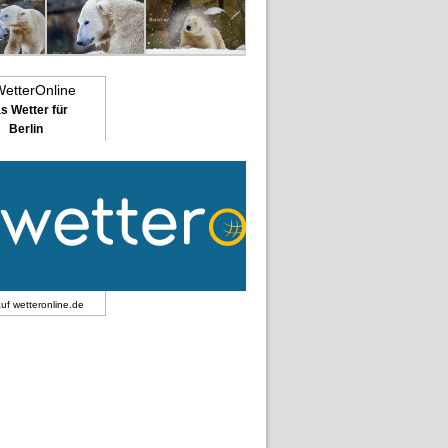
s Wetter für
Berlin
auf
wetteronline.de