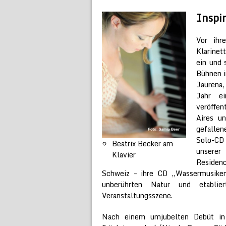
Inspir
Vor ihre
Klarinet
ein und 
Bühnen i
Jaurena,
Jahr ei
veröffen
Aires u
gefallen
Solo-CD
Beatrix Becker am
unserer
Klavier
Residen
Schweiz – ihre CD „Wassermusiken
unberührten Natur und etablie
Veranstaltungsszene.
Nach einem umjubelten Debüt in 