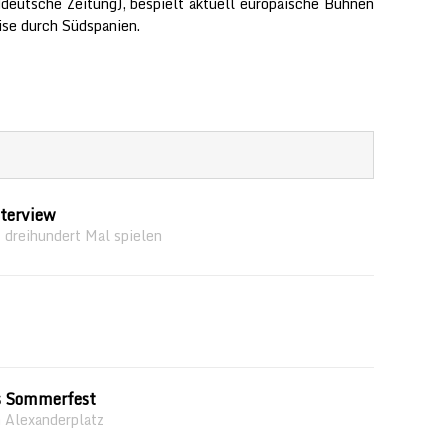
deutsche Zeitung), bespielt aktuell europäische Bühnen
ise durch Südspanien.
nterview
 dreihundert Mal spielen
s Sommerfest
 Alexanderplatz