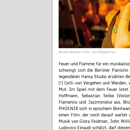
Beatix Becker Foto: Ule Mägdefrau
Feuer und Flamme für ein musikalis
schwingt sich die Berliner Pianisti
legendären Hansa Studio erzählen Be
(!) Celli von Vergehen und Werden,
Mut. Im Spiel mit dem Feuer lotet 
Hoffmann, Sebastian Selke (Violo
Flamenco und Jazzminiatur aus. Brü
PHOENIX sich in epischem Breitwands
einen Film, der noch darauf wartet 
Musik von Giora Feidman, John Willia
Ludovico Einaudi schätzt, darf diese