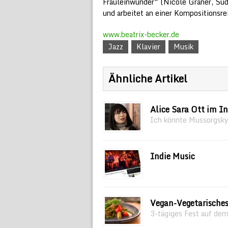
Fräuleinwunder“ (Nicole Graner, Süd
und arbeitet an einer Kompositionsre
www.beatrix-becker.de
Jazz
Klavier
Musik
Ähnliche Artikel
Alice Sara Ott im I
Ich könnte Mussorgsky
Indie Music
Vegan-Vegetarische
3-tägiges Fest auf dem