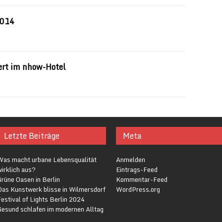
2014
tert im nhow-Hotel
Letzte Beiträge
Meta
Was macht urbane Lebensqualität
Anmelden
irklich aus?
Eintrags-Feed
rüne Oasen in Berlin
Kommentar-Feed
Das Kunstwerk blisse in Wilmersdorf
WordPress.org
estival of Lights Berlin 2024
Gesund schlafen im modernen Alltag