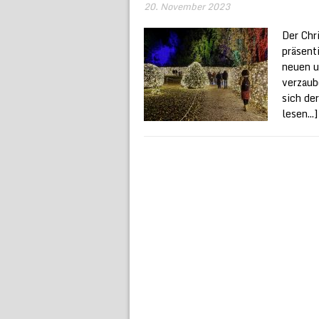
20. November 2023
Der Chr
präsent
neuen u
verzaub
sich de
lesen...]