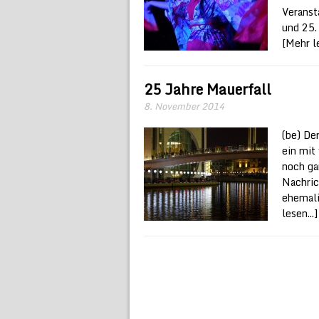
Veranst
und 25.
[Mehr le
25 Jahre Mauerfall
8. November 2014
(be) De
ein mit
noch ga
Nachric
ehemali
lesen...]