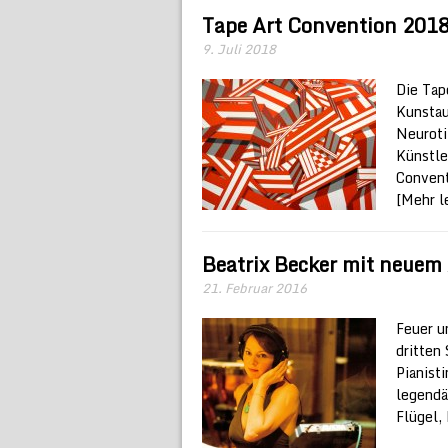
Tape Art Convention 201
9. Juli 2018
Die Tap
Kunstau
Neuroti
Künstle
Convent
[Mehr le
Beatrix Becker mit neue
21. Februar 2016
Feuer u
dritten
Pianist
legendä
Flügel, 