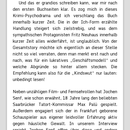
Und das er grandios schreiben kann, war mir nach
den ersten Buchseiten klar. Es zog mich in dieses
Krimi-Psychodrama und ich verschlang das Buch
innerhalb kurzer Zeit. Die in der Ich-Form erzählte
Handlung steigert sich zielstrebig, und was dem
sympathischen Protagonisten Fritz Neuhaus innerhalb
kurzer Zeit alles widerfährt, ist unglaublich. Von der
Gesamtstory möchte ich eigentlich an dieser Stelle
nicht so viel verraten, denn man merkt erst nach und
nach, was für ein lukratives „Geschäftsmodell“ und
welche Abgründe so hinter allem stecken. Die
Empfehlung kann also für die „Kindswut“ nur lauten:
unbedingt lesen!
Neben unzähligen Film- und Fernsehrollen hat Jochen
Senf, wie schon erwähnt, 18 Jahre lang den beliebten
Saarbrücker Tatort-Kommissar Max Palü gespielt.
Außerdem engagiert sich der in Frankfurt geborene
Schauspieler aus eigener leidvoller Erfahrung aktiv
gegen häusliche Gewalt. In unserem Interview
spricht Jochen Senf offen über diese und andere