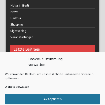
Natur in Berlin
News
Radtour
Shopping
Sightseeing
Veranstaltungen
Letzte Beiträge
Cookie-Zustimmung
Was macht urbane Lebensqualität wirklich aus?
verwalten
Grüne Oasen in Berlin
Das Kunstwerk blisse in Wilmersdorf
Wir verwenden Cookies, um unsere Website und unseren Service zu
Festival of Lights Berlin 2024
optimieren.
Gesund schlafen im modernen Alltag
Dienste verwalten
Meta
Akzeptieren
Anmelden