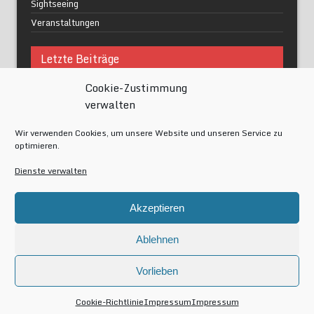
Sightseeing
Veranstaltungen
Letzte Beiträge
Cookie-Zustimmung
Was macht urbane Lebensqualität wirklich aus?
verwalten
Grüne Oasen in Berlin
Das Kunstwerk blisse in Wilmersdorf
Wir verwenden Cookies, um unsere Website und unseren Service zu
Festival of Lights Berlin 2024
optimieren.
Gesund schlafen im modernen Alltag
Dienste verwalten
Meta
Akzeptieren
Anmelden
Eintrags-Feed
Ablehnen
Kommentar-Feed
WordPress.org
Vorlieben
Copyright by Berlin-av
Cookie-Richtlinie
Impressum
Impressum