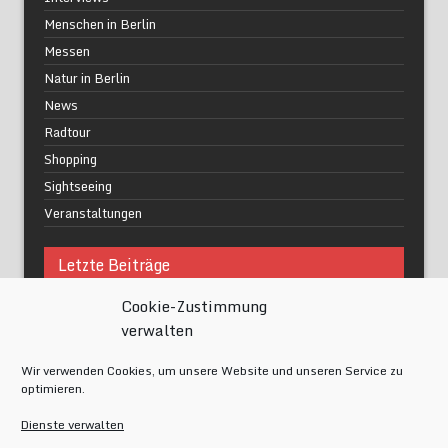
Menschen in Berlin
Messen
Natur in Berlin
News
Radtour
Shopping
Sightseeing
Veranstaltungen
Letzte Beiträge
Cookie-Zustimmung
Was macht urbane Lebensqualität wirklich aus?
verwalten
Grüne Oasen in Berlin
Das Kunstwerk blisse in Wilmersdorf
Wir verwenden Cookies, um unsere Website und unseren Service zu
Festival of Lights Berlin 2024
optimieren.
Gesund schlafen im modernen Alltag
Dienste verwalten
Meta