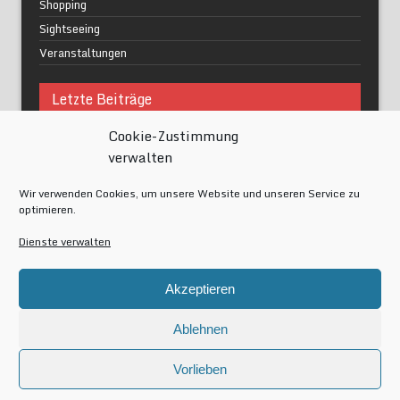
Shopping
Sightseeing
Veranstaltungen
Letzte Beiträge
Cookie-Zustimmung
Was macht urbane Lebensqualität wirklich aus?
verwalten
Grüne Oasen in Berlin
Das Kunstwerk blisse in Wilmersdorf
Wir verwenden Cookies, um unsere Website und unseren Service zu
Festival of Lights Berlin 2024
optimieren.
Gesund schlafen im modernen Alltag
Dienste verwalten
Meta
Akzeptieren
Anmelden
Eintrags-Feed
Ablehnen
Kommentar-Feed
WordPress.org
Vorlieben