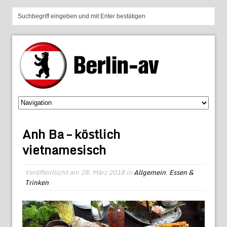
Anh Ba – köstlich
vietnamesisch
Veröffentlicht am
28. März 2018
in
Allgemein
,
Essen &
Trinken