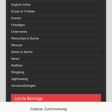
English Infos
Essen & Trinken
Events
Fototipps
Interviews
Menschen in Berlin
Messen
Natur in Berlin
News
Radtour
Shopping
Sightseeing
Veranstaltungen
Letzte Beiträge
Cookie-Zustimmung
Was macht urbane Lebensqualität wirklich aus?