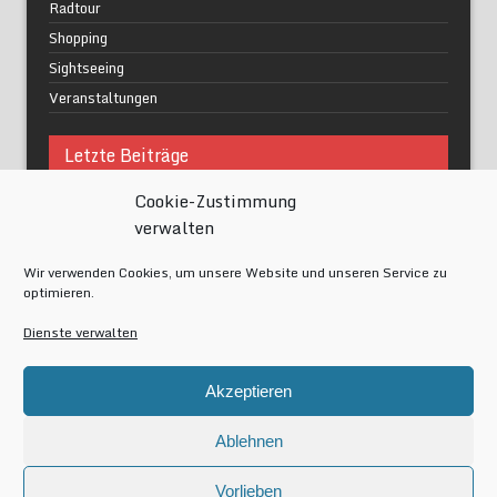
Radtour
Shopping
Sightseeing
Veranstaltungen
Letzte Beiträge
Cookie-Zustimmung
Was macht urbane Lebensqualität wirklich aus?
verwalten
Grüne Oasen in Berlin
Das Kunstwerk blisse in Wilmersdorf
Wir verwenden Cookies, um unsere Website und unseren Service zu
Festival of Lights Berlin 2024
optimieren.
Gesund schlafen im modernen Alltag
Dienste verwalten
Meta
Akzeptieren
Anmelden
Eintrags-Feed
Ablehnen
Kommentar-Feed
WordPress.org
Vorlieben