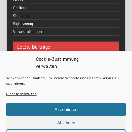
Radtour
Shopping
Sightseeing
Veranstaltungen
Letzte Beiträge
Cookie-Zustimmung
Was macht urbane Lebensqualität wirklich aus?
verwalten
Grüne Oasen in Berlin
Das Kunstwerk blisse in Wilmersdorf
Wir verwenden Cookies, um unsere Website und unseren Service zu
Festival of Lights Berlin 2024
optimieren.
Gesund schlafen im modernen Alltag
Dienste verwalten
Meta
Akzeptieren
Anmelden
Eintrags-Feed
Ablehnen
Kommentar-Feed
WordPress.org