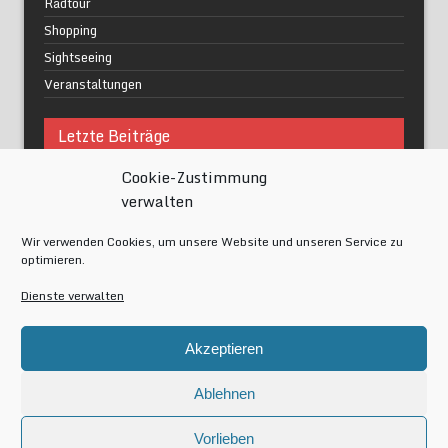
Radtour
Shopping
Sightseeing
Veranstaltungen
Letzte Beiträge
Cookie-Zustimmung
Was macht urbane Lebensqualität wirklich aus?
verwalten
Grüne Oasen in Berlin
Das Kunstwerk blisse in Wilmersdorf
Wir verwenden Cookies, um unsere Website und unseren Service zu
Festival of Lights Berlin 2024
optimieren.
Gesund schlafen im modernen Alltag
Dienste verwalten
Meta
Akzeptieren
Anmelden
Eintrags-Feed
Ablehnen
Kommentar-Feed
WordPress.org
Vorlieben