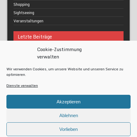
Shopping
Sightseeing
Veranstaltungen
Letzte Beiträge
Cookie-Zustimmung
Was macht urbane Lebensqualität wirklich aus?
verwalten
Grüne Oasen in Berlin
Das Kunstwerk blisse in Wilmersdorf
Wir verwenden Cookies, um unsere Website und unseren Service zu
Festival of Lights Berlin 2024
optimieren.
Gesund schlafen im modernen Alltag
Dienste verwalten
Meta
Akzeptieren
Anmelden
Eintrags-Feed
Ablehnen
Kommentar-Feed
WordPress.org
Vorlieben