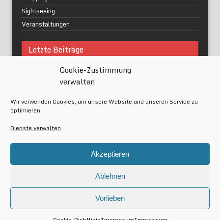
Sightseeing
Veranstaltungen
Letzte Beiträge
Cookie-Zustimmung
Was macht urbane Lebensqualität wirklich aus?
verwalten
Grüne Oasen in Berlin
Das Kunstwerk blisse in Wilmersdorf
Wir verwenden Cookies, um unsere Website und unseren Service zu
Festival of Lights Berlin 2024
optimieren.
Gesund schlafen im modernen Alltag
Dienste verwalten
Meta
Akzeptieren
Anmelden
Eintrags-Feed
Ablehnen
Kommentar-Feed
WordPress.org
Vorlieben
Copyright by Berlin-av
Cookie-Richtlinie
Impressum
Impressum