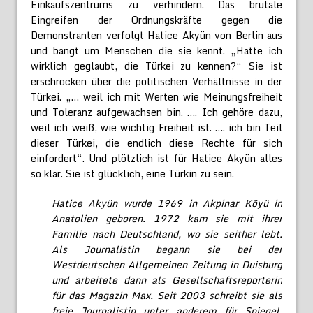
Einkaufszentrums zu verhindern. Das brutale
Eingreifen der Ordnungskräfte gegen die
Demonstranten verfolgt Hatice Akyün von Berlin aus
und bangt um Menschen die sie kennt. „Hatte ich
wirklich geglaubt, die Türkei zu kennen?“ Sie ist
erschrocken über die politischen Verhältnisse in der
Türkei. „… weil ich mit Werten wie Meinungsfreiheit
und Toleranz aufgewachsen bin. …. Ich gehöre dazu,
weil ich weiß, wie wichtig Freiheit ist. …. ich bin Teil
dieser Türkei, die endlich diese Rechte für sich
einfordert“. Und plötzlich ist für Hatice Akyün alles
so klar. Sie ist glücklich, eine Türkin zu sein.
Hatice Akyün wurde 1969 in Akpinar Köyü in
Anatolien geboren. 1972 kam sie mit ihrer
Familie nach Deutschland, wo sie seither lebt.
Als Journalistin begann sie bei der
Westdeutschen Allgemeinen Zeitung in Duisburg
und arbeitete dann als Gesellschaftsreporterin
für das Magazin Max. Seit 2003 schreibt sie als
freie Journalistin unter anderem für Spiegel,