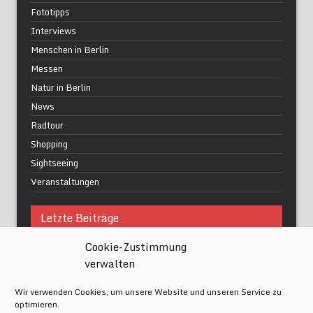
Fototipps
Interviews
Menschen in Berlin
Messen
Natur in Berlin
News
Radtour
Shopping
Sightseeing
Veranstaltungen
Letzte Beiträge
Cookie-Zustimmung
Was macht urbane Lebensqualität wirklich aus?
verwalten
Grüne Oasen in Berlin
Das Kunstwerk blisse in Wilmersdorf
Wir verwenden Cookies, um unsere Website und unseren Service zu
Festival of Lights Berlin 2024
optimieren.
Gesund schlafen im modernen Alltag