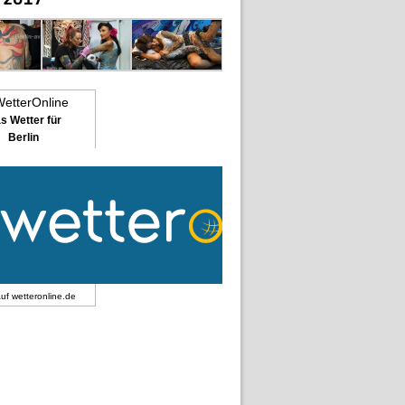
s Wetter für
Berlin
auf
wetteronline.de