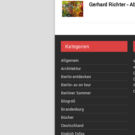
Gerhard Richter – A
Kategorien
Allgemein
w
Architektur
G
Berlin entdecken
Berlin-av on tour
F
Berliner Sommer
Blogroll
Brandenburg
Bücher
Deutschland
English Infos