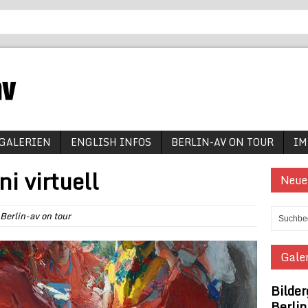
GALERIEN
ENGLISH INFOS
BERLIN-AV ON TOUR
IM
i virtuell
Neue
Berlin-av on tour
Galer
Bilder
Berli