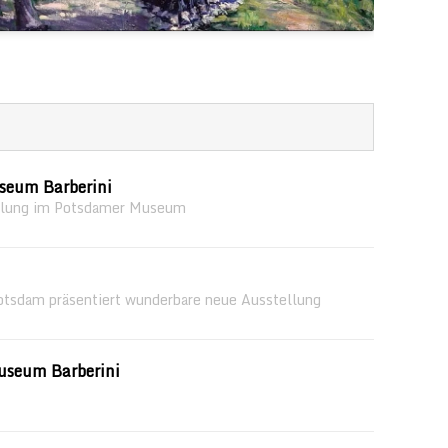
seum Barberini
llung im Potsdamer Museum
otsdam präsentiert wunderbare neue Ausstellung
useum Barberini