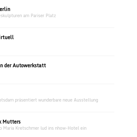
erlin
skulpturen am Pariser Platz
rtuell
n der Autowerkstatt
otsdam präsentiert wunderbare neue Ausstellung
k Mutters
 Maria Kretschmer lud ins nhow-Hotel ein