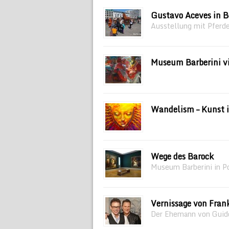
Gustavo Aceves in B
Ausstellung mit Pferde
Museum Barberini vi
Wandelism – Kunst i
Wege des Barock
Museum Barberini in P
Vernissage von Fran
Der Ehemann von Guido