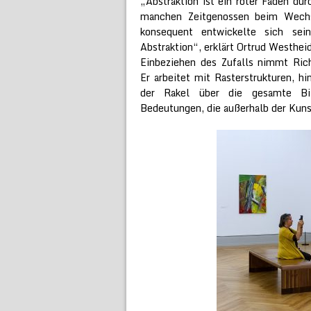
„Abstraktion ist ein roter Faden dur
manchen Zeitgenossen beim Wechs
konsequent entwickelte sich se
Abstraktion“, erklärt Ortrud Westhei
Einbeziehen des Zufalls nimmt Ric
Er arbeitet mit Rasterstrukturen, hi
der Rakel über die gesamte Bil
Bedeutungen, die außerhalb der Kunst 