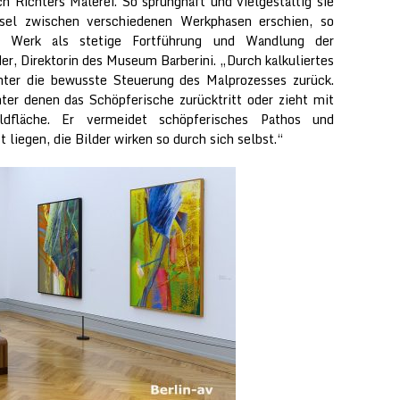
ch Richters Malerei. So sprunghaft und vielgestaltig sie
el zwischen verschiedenen Werkphasen erschien, so
in Werk als stetige Fortführung und Wandlung der
der, Direktorin des Museum Barberini. „Durch kalkuliertes
hter die bewusste Steuerung des Malprozesses zurück.
nter denen das Schöpferische zurücktritt oder zieht mit
dfläche. Er vermeidet schöpferisches Pathos und
liegen, die Bilder wirken so durch sich selbst.“