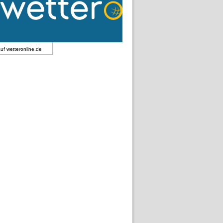
auf
wetteronline.de