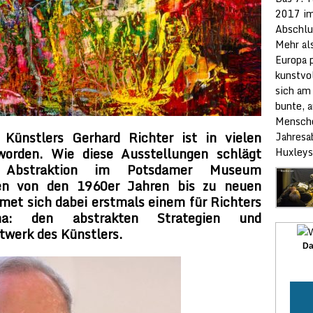
2017 im
Abschlu
Mehr al
Europa p
kunstvol
sich am
bunte, 
Mensche
Künstlers Gerhard Richter ist in vielen
Jahresa
worden. Wie diese Ausstellungen schlägt
Huxleys
 Abstraktion im Potsdamer Museum
en von den 1960er Jahren bis zu neuen
dmet sich dabei erstmals einem für Richters
ma: den abstrakten Strategien und
werk des Künstlers.
Da