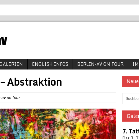
GALERIEN
ENGLISH INFOS
BERLIN-AV ON TOUR
IM
 – Abstraktion
Neue
-av on tour
Galer
7. Tat
Das 7. 