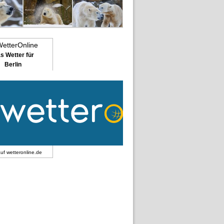
s Wetter für
Berlin
auf
wetteronline.de