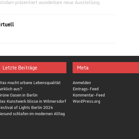
otsdam präsentiert wunderbare neue Ausstellung
rtuell
Letzte Beiträge
Meta
Was macht urbane Lebensqualität
Anmelden
irklich aus?
Eintrags-Feed
rüne Oasen in Berlin
Kommentar-Feed
Das Kunstwerk blisse in Wilmersdorf
WordPress.org
estival of Lights Berlin 2024
Gesund schlafen im modernen Alltag