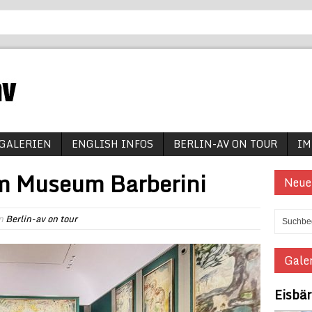
GALERIEN
ENGLISH INFOS
BERLIN-AV ON TOUR
IM
m Museum Barberini
Neue
n
Berlin-av on tour
Galer
Eisbä