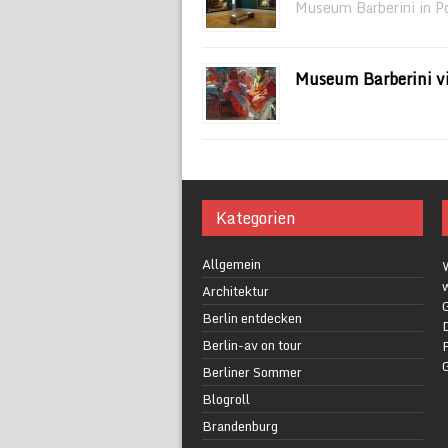
Museum Barberini in P
Museum Barberini vi
Kategorien
Allgemein
w
Architektur
G
Berlin entdecken
Berlin-av on tour
F
Berliner Sommer
Blogroll
Brandenburg