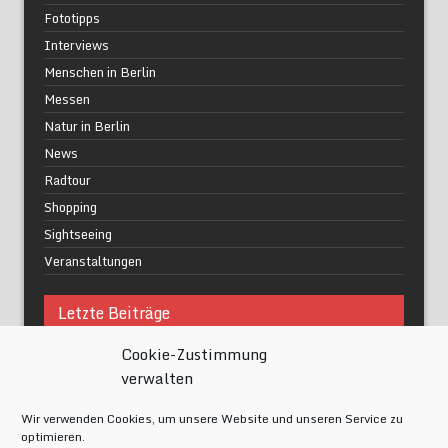
Fototipps
Interviews
Menschen in Berlin
Messen
Natur in Berlin
News
Radtour
Shopping
Sightseeing
Veranstaltungen
Letzte Beiträge
Cookie-Zustimmung
Was macht urbane Lebensqualität wirklich aus?
verwalten
Grüne Oasen in Berlin
Das Kunstwerk blisse in Wilmersdorf
Wir verwenden Cookies, um unsere Website und unseren Service zu
Festival of Lights Berlin 2024
optimieren.
Gesund schlafen im modernen Alltag