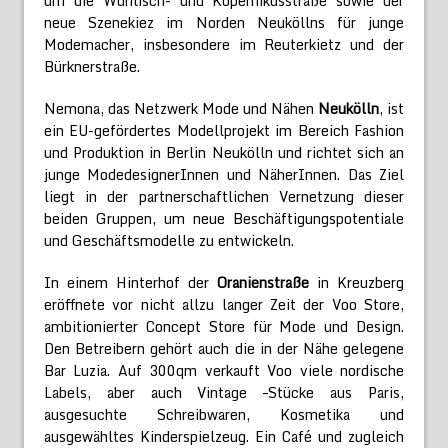
um die Wühlisch- und Kopernikusstraße sowie der
neue Szenekiez im Norden Neuköllns für junge
Modemacher, insbesondere im Reuterkietz und der
Bürknerstraße.
Nemona, das Netzwerk Mode und Nähen
Neukölln
, ist
ein EU-gefördertes Modellprojekt im Bereich Fashion
und Produktion in Berlin Neukölln und richtet sich an
junge ModedesignerInnen und NäherInnen. Das Ziel
liegt in der partnerschaftlichen Vernetzung dieser
beiden Gruppen, um neue Beschäftigungspotentiale
und Geschäftsmodelle zu entwickeln.
In einem Hinterhof der
Oranienstraße
in Kreuzberg
eröffnete vor nicht allzu langer Zeit der Voo Store,
ambitionierter Concept Store für Mode und Design.
Den Betreibern gehört auch die in der Nähe gelegene
Bar Luzia. Auf 300qm verkauft Voo viele nordische
Labels, aber auch Vintage –Stücke aus Paris,
ausgesuchte Schreibwaren, Kosmetika und
ausgewähltes Kinderspielzeug. Ein Café und zugleich