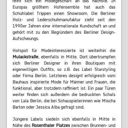
reiht sich ein Modegeschäft an das nächste. In
Europas größtem Hofensemble hat auch das
Schuhlabel Trippen einen Showroom. Die Berliner
Holz- und Lederschuhmanufaktur zieht seit den
1990er Jahren eine internationale Kundschaft an und
gehört mit zu den Begründern des Berliner Design-
Aufschwungs.
Hotspot für Modeinteressierte ist weiterhin die
Mulackstraße
, ebenfalls in Mitte. Dort übertrumpfen
sich Berliner Designer in ihren Boutiquen mit
eigenwilligen Outfits, so z.B. das Label Starstyling
oder Firma Berlin. Letzteres designt erfolgreich vom
Bauhaus inspirierte Mode für Männer und Frauen, die
funktional, aber trotzdem raffiniert ist. Ein paar Türen
weiter finden sich außerdem die bedruckten Schals
von Lala Berlin, die bei Schauspielerinnen wie Mischa
Barton oder Jessica Alba gefragt sind.
Jüngere Labels siedeln sich ebenfalls in Mitte in
Nähe des
Rosenthaler Platzes
zwischen Brunnen- und