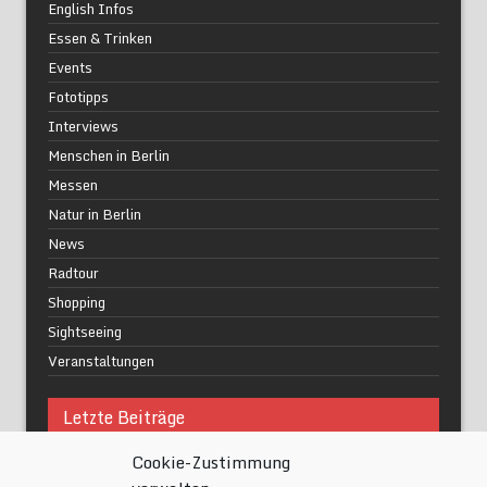
English Infos
Essen & Trinken
Events
Fototipps
Interviews
Menschen in Berlin
Messen
Natur in Berlin
News
Radtour
Shopping
Sightseeing
Veranstaltungen
Letzte Beiträge
Cookie-Zustimmung
Was macht urbane Lebensqualität wirklich aus?