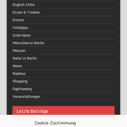
English Infos
Essen & Trinken
Events
Fototipps
Interviews
Menschen in Berlin
Messen
Natur in Berlin
News
Radtour
Shopping
Sightseeing
Veranstaltungen
Letzte Beiträge
Cookie-Zustimmung
Was macht urbane Lebensqualität wirklich aus?