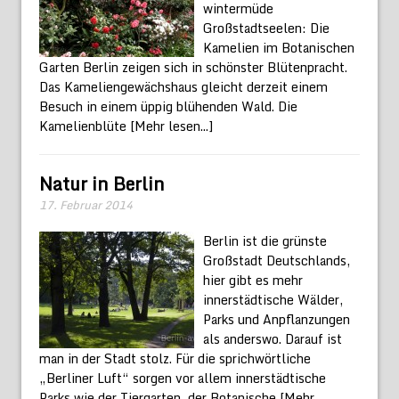
wintermüde
Großstadtseelen: Die
Kamelien im Botanischen
Garten Berlin zeigen sich in schönster Blütenpracht.
Das Kameliengewächshaus gleicht derzeit einem
Besuch in einem üppig blühenden Wald. Die
Kamelienblüte
[Mehr lesen...]
Natur in Berlin
17. Februar 2014
Berlin ist die grünste
Großstadt Deutschlands,
hier gibt es mehr
innerstädtische Wälder,
Parks und Anpflanzungen
als anderswo. Darauf ist
man in der Stadt stolz. Für die sprichwörtliche
„Berliner Luft“ sorgen vor allem innerstädtische
Parks wie der Tiergarten, der Botanische
[Mehr