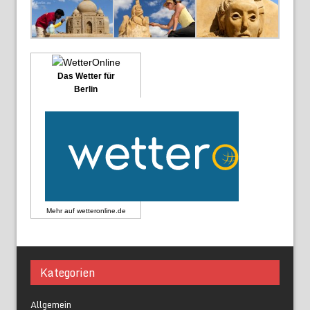
Das Wetter für
Berlin
Mehr auf
wetteronline.de
Kategorien
Allgemein