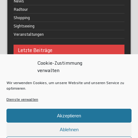
News
Radtour
Shopping
Sightseeing
Veranstaltungen
Letzte Beiträge
Cookie-Zustimmung
Was macht urbane Lebensqualität wirklich aus?
verwalten
Grüne Oasen in Berlin
Das Kunstwerk blisse in Wilmersdorf
Wir verwenden Cookies, um unsere Website und unseren Service zu
Festival of Lights Berlin 2024
optimieren.
Gesund schlafen im modernen Alltag
Dienste verwalten
Meta
Akzeptieren
Anmelden
Eintrags-Feed
Ablehnen
Kommentar-Feed
WordPress.org