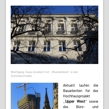
Wolfgang Joop residiert mit „Wunderkind“ in der
Schlüterstraße
Aktuell laufen die
Bauarbeiten für das
Hochhausprojekt
„
Upper West
“ sowie
das Büro- und