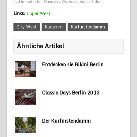
soll im wahrsten Sinne des Wortes unter die Erde.
Links:
Upper West
;
City West
Kudamm
Kurfürstendamm
Ähnliche Artikel
Entdecken sie Bikini Berlin
Classic Days Berlin 2013
Der Kurfürstendamm