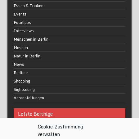
Essen & Trinken
Events
Fototipps
Interviews
Menschen in Berlin
Messen
Natur in Berlin
News
Radtour
Shopping
Sightseeing
Veranstaltungen
Letzte Beiträge
Cookie-Zustimmung
Was macht urbane Lebensqualität wirklich aus?
verwalten
Grüne Oasen in Berlin