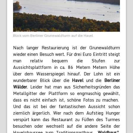
Blick vom Berliner Grunewaldturm auf die Havel
Nach langer Restaurierung ist der Grunewaldturm
wieder einen Besuch wert. Für drei Euro Eintritt steigt
man relativ bequem die Stufen zur
Aussichtsplattform in ca. 86 Metern Metern Höhe
über dem Wasserspiegel hinauf. Der Lohn ist ein
wunderbarer Blick über die
Havel
und die
Berliner
Wälder
. Leider hat man aus Sicherheitsgründen das
Metallgitter der Plattform so engmaschig gewählt,
dass es nicht einfach ist, schöne Fotos zu machen.
Und das ist bei der fantastischen Aussicht schon
ziemlich ärgerlich. Wer nach dem Aufstieg Hunger
verspürt kann das Restaurant zu Füßen des Turmes
besuchen oder wechselt auf die andere Seite der
Havelchaussee zum Traditionsgasthaus
„Waldhaus“
.