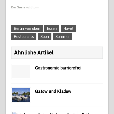
Der Grunewaldturm
Berlin von oben
Essen
Havel
Restaurants
Seen
Sommer
Ähnliche Artikel
Gastronomie barrierefrei
Gatow und Kladow