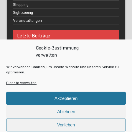
Shopping
Sightseeing
Veranstaltungen
Letzte Beiträge
Cookie-Zustimmung
Was macht urbane Lebensqualität wirklich aus?
verwalten
Grüne Oasen in Berlin
Das Kunstwerk blisse in Wilmersdorf
Wir verwenden Cookies, um unsere Website und unseren Service zu
Festival of Lights Berlin 2024
optimieren.
Gesund schlafen im modernen Alltag
Dienste verwalten
Meta
Akzeptieren
Anmelden
Eintrags-Feed
Ablehnen
Kommentar-Feed
WordPress.org
Vorlieben