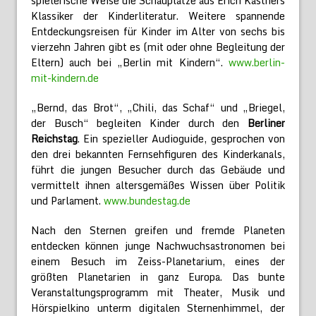
spielerische Weise die Schauplätze aus Erich Kästners
Klassiker der Kinderliteratur. Weitere spannende
Entdeckungsreisen für Kinder im Alter von sechs bis
vierzehn Jahren gibt es (mit oder ohne Begleitung der
Eltern) auch bei „Berlin mit Kindern“.
www.berlin-
mit-kindern.de
„Bernd, das Brot“, „Chili, das Schaf“ und „Briegel,
der Busch“ begleiten Kinder durch den
Berliner
Reichstag
. Ein spezieller Audioguide, gesprochen von
den drei bekannten Fernsehfiguren des Kinderkanals,
führt die jungen Besucher durch das Gebäude und
vermittelt ihnen altersgemäßes Wissen über Politik
und Parlament.
www.bundestag.de
Nach den Sternen greifen und fremde Planeten
entdecken können junge Nachwuchsastronomen bei
einem Besuch im Zeiss-Planetarium, eines der
größten Planetarien in ganz Europa. Das bunte
Veranstaltungsprogramm mit Theater, Musik und
Hörspielkino unterm digitalen Sternenhimmel, der