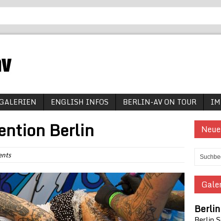
GALERIEN
ENGLISH INFOS
BERLIN-AV ON TOUR
IM
ention Berlin
Neue
ents
Galer
Berli
Berlin 