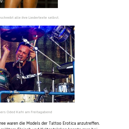
schreibt alle ihre Liedertexte selbst.
mers Oded Kafri am Freitagabend
ee waren die Models der Tattoo Erotica anzutreffen.