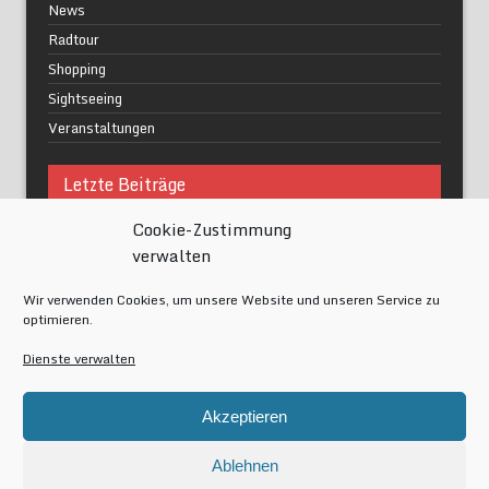
News
Radtour
Shopping
Sightseeing
Veranstaltungen
Letzte Beiträge
Cookie-Zustimmung
Was macht urbane Lebensqualität wirklich aus?
verwalten
Grüne Oasen in Berlin
Das Kunstwerk blisse in Wilmersdorf
Wir verwenden Cookies, um unsere Website und unseren Service zu
Festival of Lights Berlin 2024
optimieren.
Gesund schlafen im modernen Alltag
Dienste verwalten
Meta
Akzeptieren
Anmelden
Eintrags-Feed
Ablehnen
Kommentar-Feed