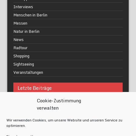
Interviews
Menschen in Berlin
Messen
Natur in Berlin
News
Radtour
Shopping
Sightseeing
Veranstaltungen
Letzte Beiträge
Cookie-Zustimmung
Was macht urbane Lebensqualität wirklich aus?
verwalten
Grüne Oasen in Berlin
Das Kunstwerk blisse in Wilmersdorf
Wir verwenden Cookies, um unsere Website und unseren Service zu
Festival of Lights Berlin 2024
optimieren.
Gesund schlafen im modernen Alltag