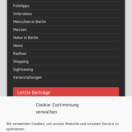
Fototipps
Interviews
Menschen in Berlin
Messen
Natur in Berlin
News
Radtour
Shopping
Sightseeing
Veranstaltungen
Letzte Beiträge
Cookie-Zustimmung
Was macht urbane Lebensqualität wirklich aus?
verwalten
Grüne Oasen in Berlin
Das Kunstwerk blisse in Wilmersdorf
Wir verwenden Cookies, um unsere Website und unseren Service zu
Festival of Lights Berlin 2024
optimieren.
Gesund schlafen im modernen Alltag