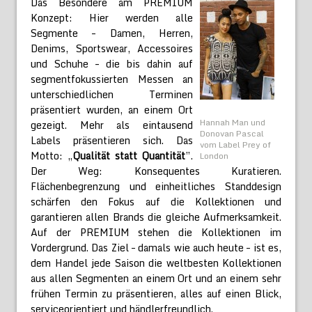
Das Besondere am PREMIUM
Konzept: Hier werden alle
Segmente – Damen, Herren,
Denims, Sportswear, Accessoires
und Schuhe – die bis dahin auf
segmentfokussierten Messen an
unterschiedlichen Terminen
präsentiert wurden, an einem Ort
Hannah Man und
gezeigt. Mehr als eintausend
Donovan Pascal
Labels präsentieren sich. Das
vom Label Prey of
Motto: „
Qualität statt Quantität
”.
London
Der Weg: Konsequentes Kuratieren.
Flächenbegrenzung und einheitliches Standdesign
schärfen den Fokus auf die Kollektionen und
garantieren allen Brands die gleiche Aufmerksamkeit.
Auf der PREMIUM stehen die Kollektionen im
Vordergrund. Das Ziel – damals wie auch heute – ist es,
dem Handel jede Saison die weltbesten Kollektionen
aus allen Segmenten an einem Ort und an einem sehr
frühen Termin zu präsentieren, alles auf einen Blick,
serviceorientiert und händlerfreundlich.