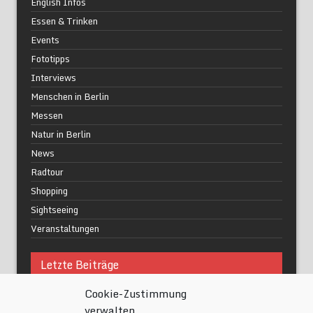
English Infos
Essen & Trinken
Events
Fototipps
Interviews
Menschen in Berlin
Messen
Natur in Berlin
News
Radtour
Shopping
Sightseeing
Veranstaltungen
Letzte Beiträge
Cookie-Zustimmung
Was macht urbane Lebensqualität wirklich aus?
verwalten
Grüne Oasen in Berlin