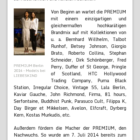
Von Beginn an wartet die PREMIUM
mit einem einzigartigen und
gleichermaßen hochkarätigen
Brandmix auf mit Kollektionen von
u. a. Bernhard Willhelm, Talbot
Runhof, Betsey Johnson, Giorgio
Brato, Roberto Collina, Stephan
Schneider, Dirk Schönberger, Fred
PREMIUM Berlin
Perry, Duffer of St George, Pringle
2014 – Models bei
of Scotland, HTC Hollywood
LIEBESKIND
Trading Company, Puma Black
Station, Irregular Choice, Vintage 55, Lala Berlin,
Kaviar Gauche, John Richmond, Firma, 81 hours,
Serfontaine, Buddhist Punk, Parasuco Cult, Filippa K,
Day Birger et Mikkelsen, Avelon, Elfcraft, Dyrberg
Kern, Kostas Murkudis, etc.
Außerdem fördern die Macher der PREMIUM, den
Nachwuchs. So wurde am 7. Juli 2014 bereits zum