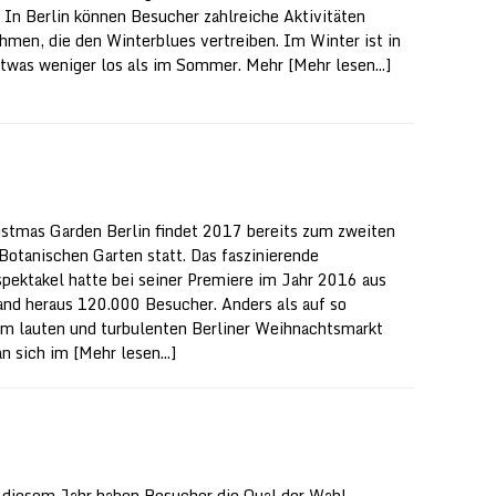
. In Berlin können Besucher zahlreiche Aktivitäten
hmen, die den Winterblues vertreiben. Im Winter ist in
etwas weniger los als im Sommer. Mehr
[Mehr lesen...]
istmas Garden Berlin findet 2017 bereits zum zweiten
Botanischen Garten statt. Das faszinierende
spektakel hatte bei seiner Premiere im Jahr 2016 aus
nd heraus 120.000 Besucher. Anders als auf so
 lauten und turbulenten Berliner Weihnachtsmarkt
n sich im
[Mehr lesen...]
 diesem Jahr haben Besucher die Qual der Wahl