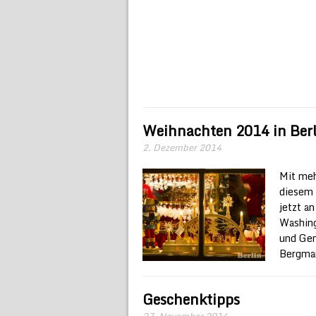
Weihnachten 2014 in Ber
2. Dezember 2014
Mit meh
diesem 
jetzt a
Washing
und Ge
Bergma
Geschenktipps
27. November 2014