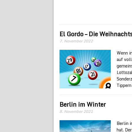
El Gordo – Die Weihnachts
7. November 2022
Wenn in
auf voll
gemeins
Lottoza
Sonderz
Tippern
Berlin im Winter
8. November 2021
Berlin 
hat. Der