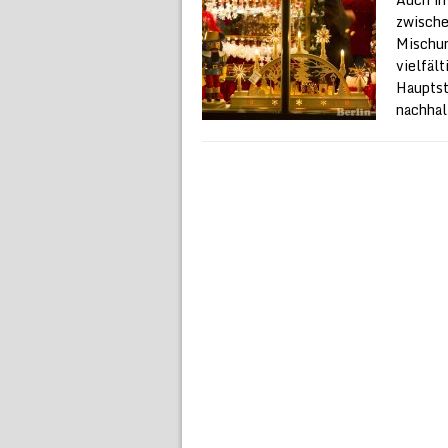
zwische
Mischun
vielfäl
Hauptst
nachhal