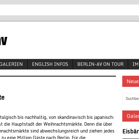
GALERIEN
ENGLISH INFOS
BERLIN-AV ON TOUR
IM
Neue
te
Galer
talgisch bis nachhaltig, von skandinavisch bis japanisch:
ist die Hauptstadt der Weihnachtsmärkte. Denn die über
Eisbä
nachtsmärkte sind abwechslungsreich und ziehen jedes
 zu eine Million Gäste nach Berlin. Für die