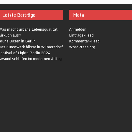
Letzte Beiträge
Meta
Was macht urbane Lebensqualität
Anmelden
irklich aus?
Eintrags-Feed
rüne Oasen in Berlin
Kommentar-Feed
Das Kunstwerk blisse in Wilmersdorf
WordPress.org
estival of Lights Berlin 2024
Gesund schlafen im modernen Alltag