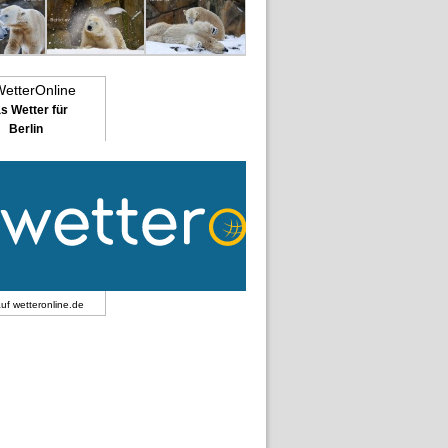
s Wetter für
Berlin
auf
wetteronline.de