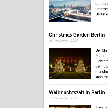
bleiben
unterne
Berlin 
Christmas Garden Berlin
26. November 2017
Der Chr
Mal im 
Lichter
dem Sta
manchem
kann ma
Weihnachtszeit in Berlin
17. November 2015
Auch in