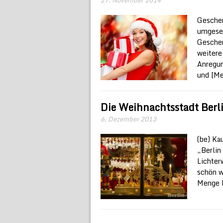
Geschen
umgeseh
Geschen
weitere
Anregun
und
[Me
Die Weihnachtsstadt Berl
6. Dezember 2013
(be) Ka
„Berlin
Lichter
schön w
Menge B