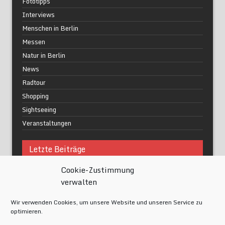
Fototipps
Interviews
Menschen in Berlin
Messen
Natur in Berlin
News
Radtour
Shopping
Sightseeing
Veranstaltungen
Letzte Beiträge
Cookie-Zustimmung
Was macht urbane Lebensqualität wirklich aus?
verwalten
Grüne Oasen in Berlin
Das Kunstwerk blisse in Wilmersdorf
Wir verwenden Cookies, um unsere Website und unseren Service zu
Festival of Lights Berlin 2024
optimieren.
Gesund schlafen im modernen Alltag