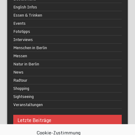
English Infos
Essen & Trinken
Events
Fototipps
Interviews
Menschen in Berlin
Messen
Natur in Berlin
News
Radtour
Shopping
Sightseeing
Veranstaltungen
Letzte Beiträge
Cookie-Zustimmung
Was macht urbane Lebensqualität wirklich aus?