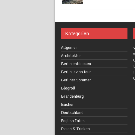
Kategorien
Allgemein
w
Architektur
G
Berlin entdecken
Berlin-av on tour
F
Berliner Sommer
Blogroll
Brandenburg
Bücher
Deutschland
English Infos
Essen & Trinken