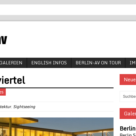
GALERIEN
ENGLISH INFOS
BERLIN-AV ON TOUR
IM
iertel
Neue
es
tektur
,
Sightseeing
Galer
Berli
Berlin 