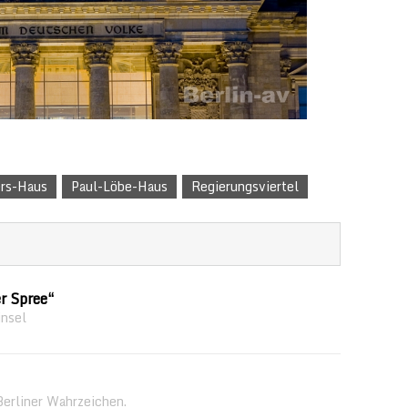
ers-Haus
Paul-Löbe-Haus
Regierungsviertel
r Spree“
nsel
Berliner Wahrzeichen.