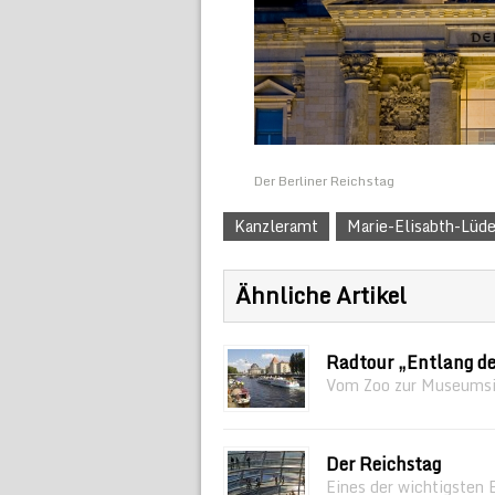
Der Berliner Reichstag
Kanzleramt
Marie-Elisabth-Lüd
Ähnliche Artikel
Radtour „Entlang de
Vom Zoo zur Museumsi
Der Reichstag
Eines der wichtigsten 