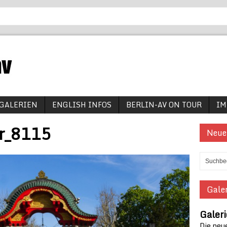
GALERIEN
ENGLISH INFOS
BERLIN-AV ON TOUR
IM
or_8115
Neue
Galer
Galer
Die neue