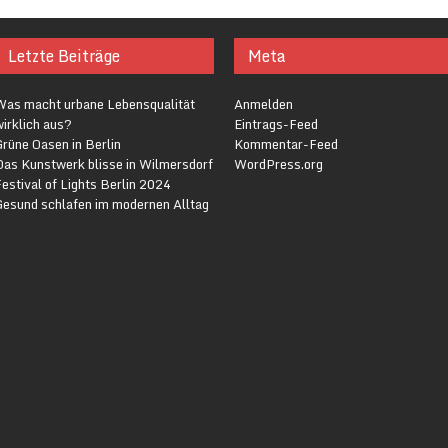
Letzte Beiträge
Meta
Was macht urbane Lebensqualität
Anmelden
irklich aus?
Eintrags-Feed
rüne Oasen in Berlin
Kommentar-Feed
Das Kunstwerk blisse in Wilmersdorf
WordPress.org
estival of Lights Berlin 2024
Gesund schlafen im modernen Alltag