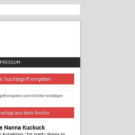
PRESSUM
n Suchbegriff eingeben
ietipp aus dem Archiv
ie Nanna Kuckuck
 Kollektion “for pretty things to