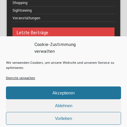
Shopping
Sightseeing
Veranstaltungen
Letzte Beiträge
Cookie-Zustimmung
Was macht urbane Lebensqualität wirklich aus?
verwalten
Grüne Oasen in Berlin
Das Kunstwerk blisse in Wilmersdorf
Wir verwenden Cookies, um unsere Website und unseren Service zu
Festival of Lights Berlin 2024
optimieren.
Gesund schlafen im modernen Alltag
Dienste verwalten
Meta
Akzeptieren
Anmelden
Eintrags-Feed
Ablehnen
Kommentar-Feed
WordPress.org
Vorlieben