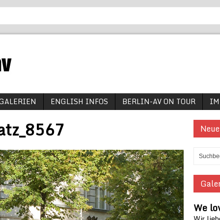
GALERIEN
ENGLISH INFOS
BERLIN-AV ON TOUR
IM
atz_8567
Neue
Galer
We lov
Wir lieb