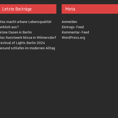
Letzte Beiträge
Meta
Was macht urbane Lebensqualität
Anmelden
irklich aus?
Eintrags-Feed
rüne Oasen in Berlin
Kommentar-Feed
Das Kunstwerk blisse in Wilmersdorf
WordPress.org
estival of Lights Berlin 2024
Gesund schlafen im modernen Alltag