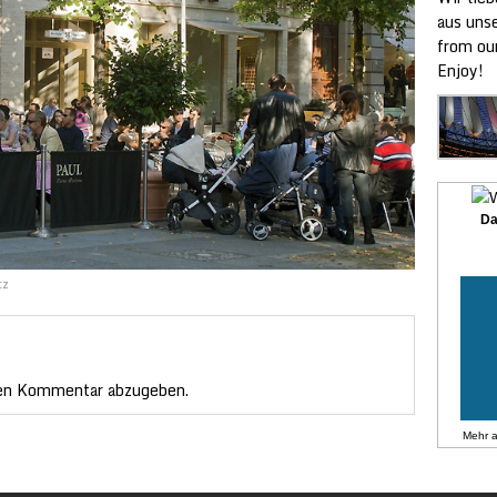
aus unse
from ou
Enjoy!
Da
tz
en Kommentar abzugeben.
Mehr 