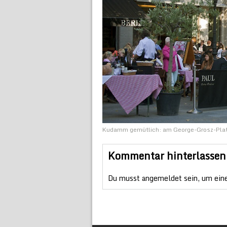
Kudamm gemütlich: am George-Grosz-Pla
Kommentar hinterlassen
Du musst
angemeldet
sein, um ein