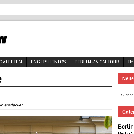
GALERIEN
ENGLISH INFOS
BERLIN-AV ON TOUR
IM
e
Neue
in entdecken
Galer
Berli
Berlin 