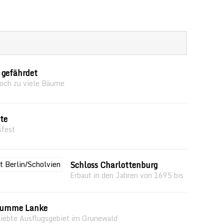
 gefährdet
noch zu viele Bäume
te
sfest
Schloss Charlottenburg
Erbaut in den Jahren von 1695 bis
rumme Lanke
liebte Ausflugsgebiet im Grunewald