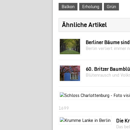
Balkon
Erholung
Grün
Ähnliche Artikel
Berliner Bäume sind
Berlin verliert immer 
60. Britzer Baumblü
Blütenrausch und Volk
1699
Die K
Das be