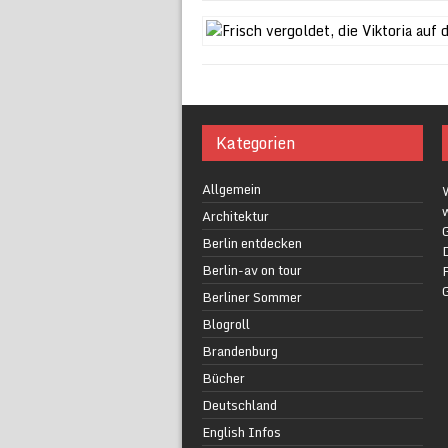
Kategorien
Allgemein
w
Architektur
G
Berlin entdecken
Berlin-av on tour
F
Berliner Sommer
Blogroll
Brandenburg
Bücher
Deutschland
English Infos