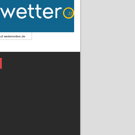
auf
wetteronline.de