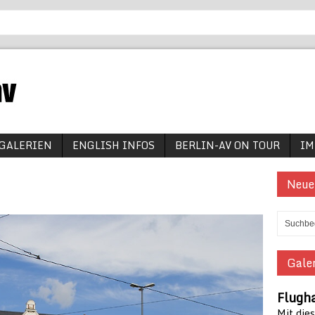
GALERIEN
ENGLISH INFOS
BERLIN-AV ON TOUR
IM
Neue
Galer
Flugh
Mit die