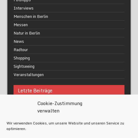
Interviews
Menschen in Berlin
Messen
Natur in Berlin
News
Radtour
Shopping
Sightseeing
Veranstaltungen
Letzte Beiträge
Cookie-Zustimmung
Was macht urbane Lebensqualität wirklich aus?
verwalten
Grüne Oasen in Berlin
Das Kunstwerk blisse in Wilmersdorf
Wir verwenden Cookies, um unsere Website und unseren Service zu
Festival of Lights Berlin 2024
optimieren.
Gesund schlafen im modernen Alltag