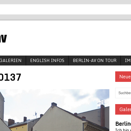
GALERIEN
ENGLISH INFOS
BERLIN-AV ON TOUR
IM
_0137
Neue
Galer
Berlin
Ich bin