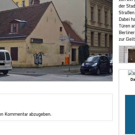
der Sta
Straßen
Dabei ha
Türen a
Berliner
zur Gelt
Da
en Kommentar abzugeben.