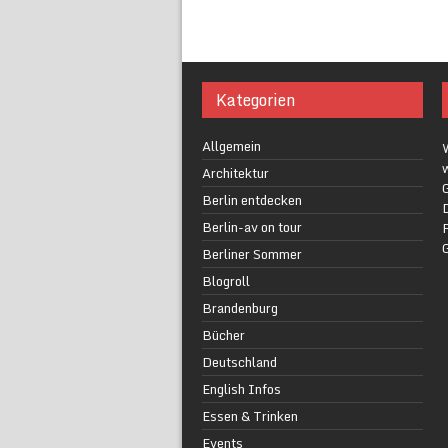
Kategorien
Allgemein
w
Architektur
G
Berlin entdecken
Berlin-av on tour
F
Berliner Sommer
Blogroll
Brandenburg
Bücher
Deutschland
English Infos
Essen & Trinken
Events