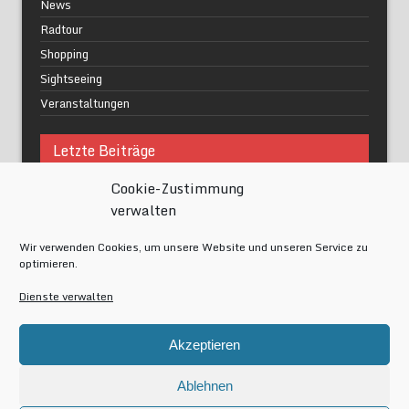
News
Radtour
Shopping
Sightseeing
Veranstaltungen
Letzte Beiträge
Cookie-Zustimmung
Was macht urbane Lebensqualität wirklich aus?
verwalten
Grüne Oasen in Berlin
Das Kunstwerk blisse in Wilmersdorf
Wir verwenden Cookies, um unsere Website und unseren Service zu
Festival of Lights Berlin 2024
optimieren.
Gesund schlafen im modernen Alltag
Dienste verwalten
Meta
Akzeptieren
Anmelden
Eintrags-Feed
Ablehnen
Kommentar-Feed