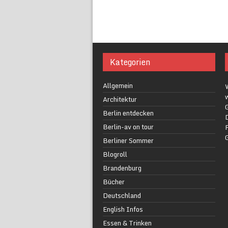
Kategorien
Allgemein
w
Architektur
G
Berlin entdecken
Berlin-av on tour
F
Berliner Sommer
Blogroll
Brandenburg
Bücher
Deutschland
English Infos
Essen & Trinken