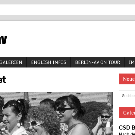
GALERIEN
ENGLISH INFOS
BERLIN-AV ON TOUR
IM
et
Neue
Galer
CSD B
Nach den