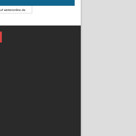
auf
wetteronline.de