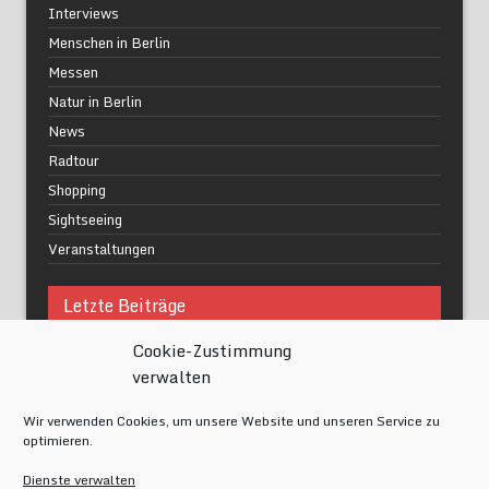
Interviews
Menschen in Berlin
Messen
Natur in Berlin
News
Radtour
Shopping
Sightseeing
Veranstaltungen
Letzte Beiträge
Cookie-Zustimmung
Was macht urbane Lebensqualität wirklich aus?
verwalten
Grüne Oasen in Berlin
Das Kunstwerk blisse in Wilmersdorf
Wir verwenden Cookies, um unsere Website und unseren Service zu
Festival of Lights Berlin 2024
optimieren.
Gesund schlafen im modernen Alltag
Dienste verwalten