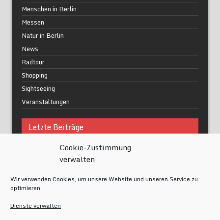
Menschen in Berlin
Messen
Natur in Berlin
News
Radtour
Shopping
Sightseeing
Veranstaltungen
Letzte Beiträge
Cookie-Zustimmung
Was macht urbane Lebensqualität wirklich aus?
verwalten
Grüne Oasen in Berlin
Das Kunstwerk blisse in Wilmersdorf
Wir verwenden Cookies, um unsere Website und unseren Service zu
Festival of Lights Berlin 2024
optimieren.
Gesund schlafen im modernen Alltag
Dienste verwalten
Meta