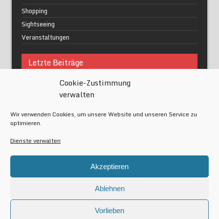
Shopping
Sightseeing
Veranstaltungen
Letzte Beiträge
Cookie-Zustimmung
Was macht urbane Lebensqualität wirklich aus?
verwalten
Grüne Oasen in Berlin
Das Kunstwerk blisse in Wilmersdorf
Wir verwenden Cookies, um unsere Website und unseren Service zu
Festival of Lights Berlin 2024
optimieren.
Gesund schlafen im modernen Alltag
Dienste verwalten
Meta
Akzeptieren
Anmelden
Eintrags-Feed
Ablehnen
Kommentar-Feed
WordPress.org
Vorlieben