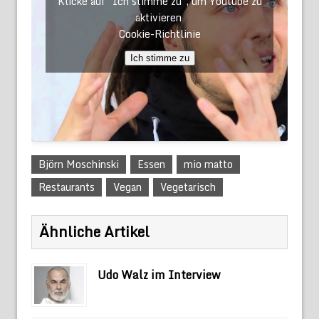
Klicke auf "Ich stimme zu", um Youtube zu
aktivieren
Cookie-Richtlinie
Ich stimme zu
Björn Moschinski
Essen
mio matto
Restaurants
Vegan
Vegetarisch
Ähnliche Artikel
Udo Walz im Interview