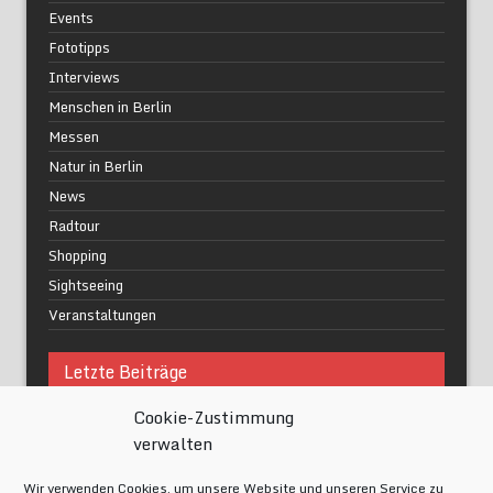
Events
Fototipps
Interviews
Menschen in Berlin
Messen
Natur in Berlin
News
Radtour
Shopping
Sightseeing
Veranstaltungen
Letzte Beiträge
Cookie-Zustimmung
Was macht urbane Lebensqualität wirklich aus?
verwalten
Grüne Oasen in Berlin
Das Kunstwerk blisse in Wilmersdorf
Wir verwenden Cookies, um unsere Website und unseren Service zu
Festival of Lights Berlin 2024