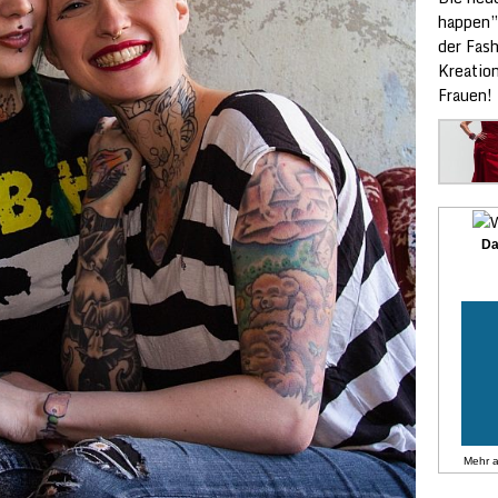
happen”
der Fas
Kreatio
Frauen!
Da
Mehr 