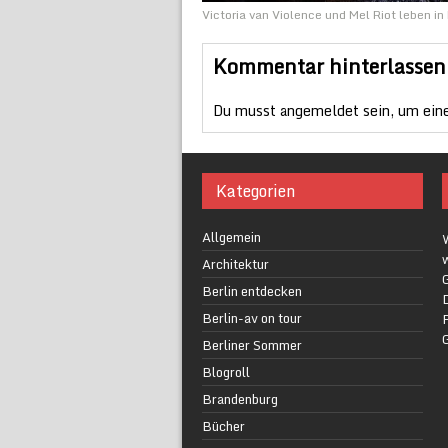
Victoria van Violence und Mel Riot leben in
Kommentar hinterlassen
Du musst
angemeldet
sein, um ein
Kategorien
Allgemein
w
Architektur
G
Berlin entdecken
Berlin-av on tour
F
Berliner Sommer
Blogroll
Brandenburg
Bücher