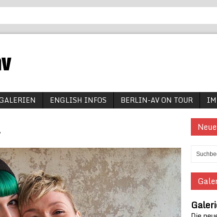
GALERIEN
ENGLISH INFOS
BERLIN-AV ON TOUR
IM
l
Neue
Galer
Galer
Die neue