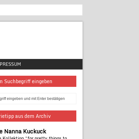
PRESSUM
n Suchbegriff eingeben
ietipp aus dem Archiv
ie Nanna Kuckuck
 Kollektion “for pretty things to