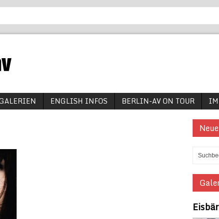
GALERIEN
ENGLISH INFOS
BERLIN-AV ON TOUR
IM
Neue
Galer
Eisbä