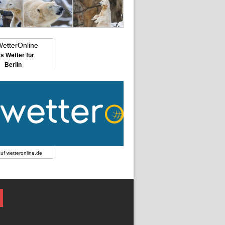
s Wetter für
Berlin
auf
wetteronline.de