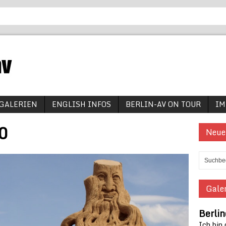
GALERIEN
ENGLISH INFOS
BERLIN-AV ON TOUR
IM
0
Neue
Galer
Berlin
Ich bin