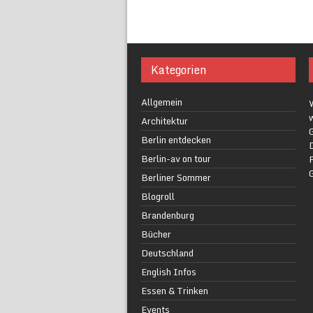
Kategorien
Allgemein
w
Architektur
G
Berlin entdecken
Berlin-av on tour
F
Berliner Sommer
Blogroll
Brandenburg
Bücher
Deutschland
English Infos
Essen & Trinken
Events