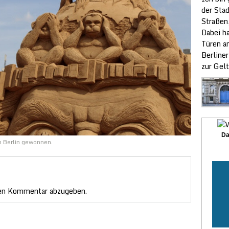
der Sta
Straßen
Dabei ha
Türen a
Berliner
zur Gelt
Da
n Berlin gewonnen.
en Kommentar abzugeben.